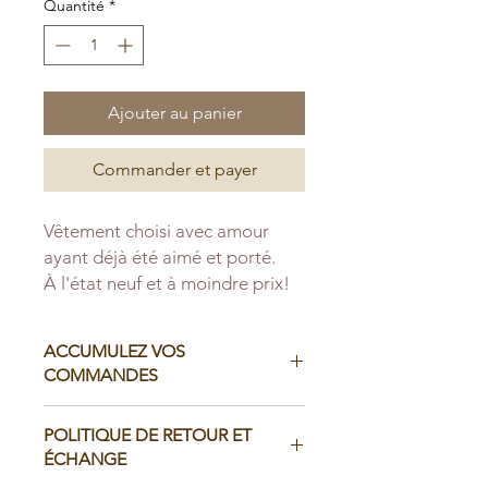
Quantité
*
Ajouter au panier
Commander et payer
Vêtement choisi avec amour
ayant déjà été aimé et porté.
À l'état neuf et à moindre prix!
ACCUMULEZ VOS
COMMANDES
Il est possible d'accumuler vos
POLITIQUE DE RETOUR ET
commandes avant de faire livrer chez
ÉCHANGE
vous ou de la ramasser en boutique: