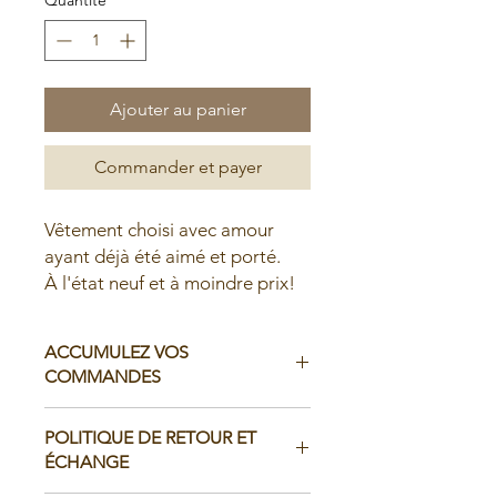
Ajouter au panier
Commander et payer
Vêtement choisi avec amour
ayant déjà été aimé et porté.
À l'état neuf et à moindre prix!
ACCUMULEZ VOS
COMMANDES
Il est possible d'accumuler vos
POLITIQUE DE RETOUR ET
commandes avant de faire livrer chez
ÉCHANGE
vous ou de la ramasser en boutique: