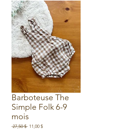
Barboteuse The
Simple Folk 6-9
mois
Prix
Prix
 27,50 $ 
11,00 $