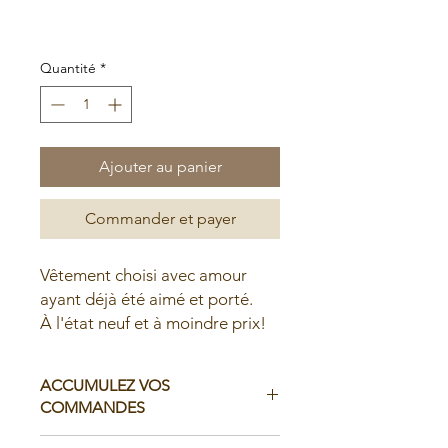
original
promotionnel
Soldes d'été
Quantité
*
Ajouter au panier
Commander et payer
Vêtement choisi avec amour
ayant déjà été aimé et porté.
À l'état neuf et à moindre prix!
ACCUMULEZ VOS
COMMANDES
Il est possible d'accumuler vos