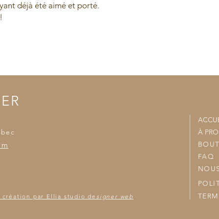
ant déjà été aimé et porté.
- Nous joindrons vo
accumulées et nous v
!
TER
ACCUE
ébec
À PR
BOUT
om
FAQ
NOUS
POLI
TERM
 création par Ellia studio de
signer web