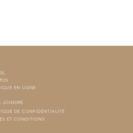
tre commande à vos commandes
ous les posterons.
IL
OPOS
IQUE EN LIGNE
 JOINDRE
TIQUE DE CONFIDENTIALITÉ
ES ET CONDITIONS