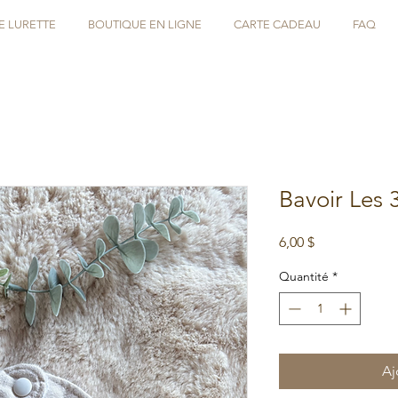
E LURETTE
BOUTIQUE EN LIGNE
CARTE CADEAU
FAQ
Bavoir Les 3
Prix
6,00 $
Quantité
*
Aj