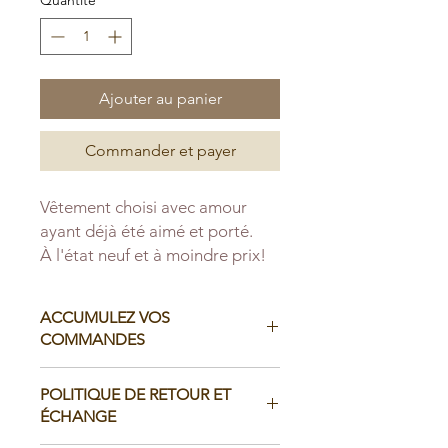
Ajouter au panier
Commander et payer
Vêtement choisi avec amour
ayant déjà été aimé et porté.
À l'état neuf et à moindre prix!
ACCUMULEZ VOS
COMMANDES
Il est possible d'accumuler vos
POLITIQUE DE RETOUR ET
commandes avant de faire livrer chez
ÉCHANGE
vous ou de la ramasser en boutique: