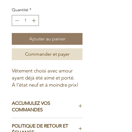
Quantité
*
Ajouter au panier
Commander et payer
Vêtement choisi avec amour
ayant déjà été aimé et porté.
À l’état neuf et à moindre prix!
ACCUMULEZ VOS
COMMANDES
Il est possible d'accumuler vos
POLITIQUE DE RETOUR ET
commandes avant de faire livrer chez