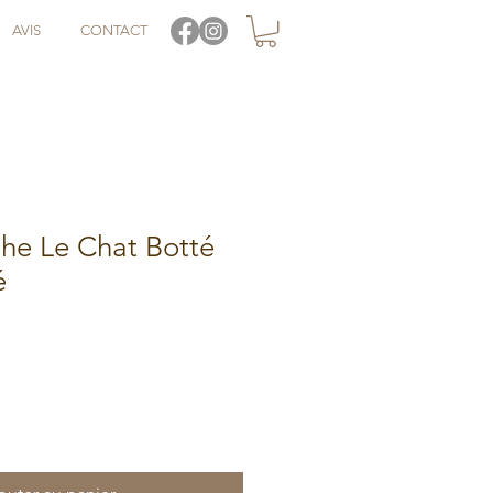
AVIS
CONTACT
he Le Chat Botté
é