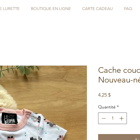
E LURETTE
BOUTIQUE EN LIGNE
CARTE CADEAU
FAQ
Cache couc
Nouveau-n
Prix
4,25 $
Quantité
*