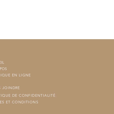
n sera ajouté à votre commande
tre commande à vos commandes
ous les posterons.
IL
OPOS
IQUE EN LIGNE
 JOINDRE
TIQUE DE CONFIDENTIALITÉ
ES ET CONDITIONS