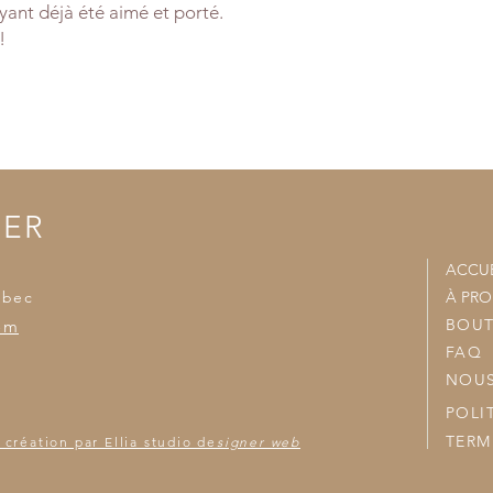
ant déjà été aimé et porté.
- Un frais de livaiso
!
- Nous joindrons vo
accumulées et nous v
TER
ACCUE
ébec
À PR
BOUT
om
FAQ
NOUS
POLI
TERM
 création par Ellia studio de
signer web