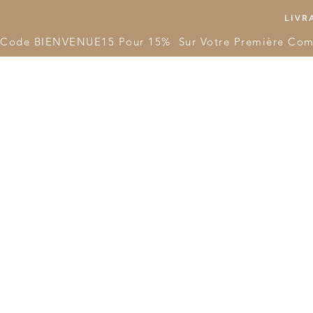
LIVRA
Code BIENVENUE15 Pour 15%  Sur Votre Première Co