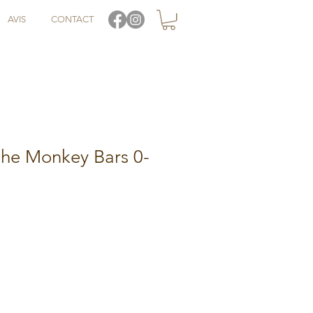
AVIS
CONTACT
he Monkey Bars 0-
tionnel