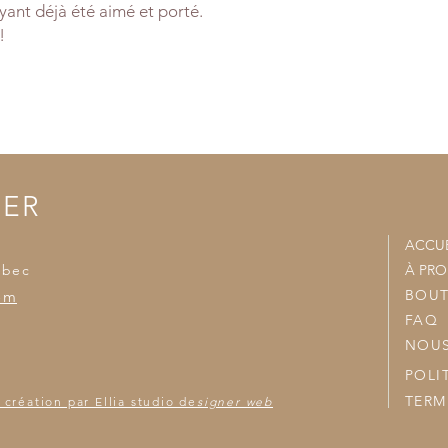
ant déjà été aimé et porté.
- Sélectionnez LIVR
!
- Un frais de livaiso
- Nous joindrons vo
accumulées et nous v
TER
ACCUE
ébec
À PR
BOUT
om
FAQ
NOUS
POLI
TERM
 création par Ellia studio de
signer web