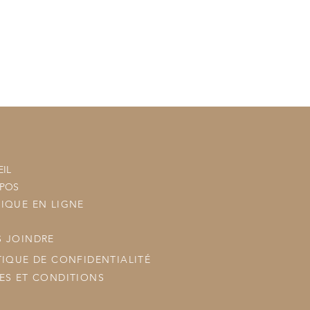
AISON dans le menu déroulant
n sera ajouté à votre commande
tre commande à vos commandes
ous les posterons.
IL
OPOS
IQUE EN LIGNE
 JOINDRE
TIQUE DE CONFIDENTIALITÉ
ES ET CONDITIONS