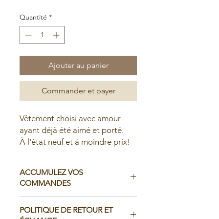
Quantité
*
Ajouter au panier
Commander et payer
Vêtement choisi avec amour
ayant déjà été aimé et porté.
À l'état neuf et à moindre prix!
ACCUMULEZ VOS
COMMANDES
Il est possible d'accumuler vos
POLITIQUE DE RETOUR ET
commandes avant de faire livrer chez