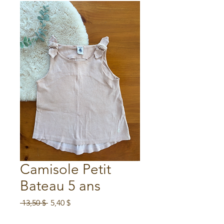
Camisole Petit
Bateau 5 ans
Prix
Prix
 13,50 $ 
5,40 $
original
promotionnel
Soldes d'été