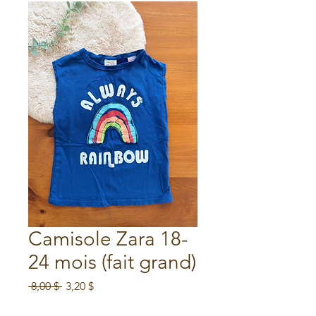
Camisole Zara 18-
24 mois (fait grand)
Prix
Prix
 8,00 $ 
3,20 $
original
promotionnel
Soldes d'été