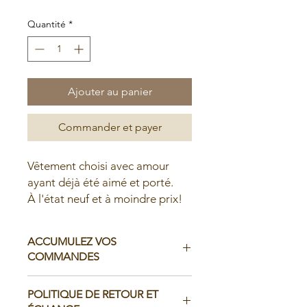
Quantité
*
Ajouter au panier
Commander et payer
Vêtement choisi avec amour
ayant déjà été aimé et porté.
À l'état neuf et à moindre prix!
ACCUMULEZ VOS
COMMANDES
Il est possible d'accumuler vos
POLITIQUE DE RETOUR ET
commandes avant de faire livrer chez