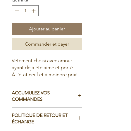
Ajouter au panier
Commander et payer
Vêtement choisi avec amour
ayant déjà été aimé et porté.
À l'état neuf et à moindre prix!
ACCUMULEZ VOS
COMMANDES
Il est possible d'accumuler vos
POLITIQUE DE RETOUR ET
commandes avant de faire livrer chez
ÉCHANGE
vous ou de la ramasser en boutique: