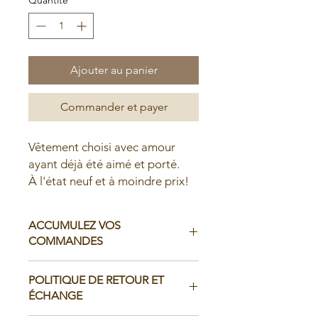
Ajouter au panier
Commander et payer
Vêtement choisi avec amour
ayant déjà été aimé et porté.
À l'état neuf et à moindre prix!
ACCUMULEZ VOS
COMMANDES
Il est possible d'accumuler vos
POLITIQUE DE RETOUR ET
commandes avant de faire livrer chez
ÉCHANGE
vous ou de la ramasser en boutique: