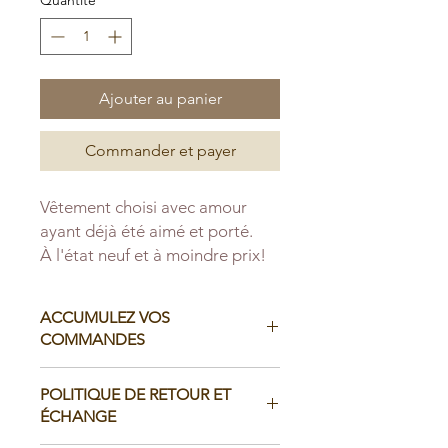
Ajouter au panier
Commander et payer
Vêtement choisi avec amour
ayant déjà été aimé et porté.
À l'état neuf et à moindre prix!
ACCUMULEZ VOS
COMMANDES
Il est possible d'accumuler vos
POLITIQUE DE RETOUR ET
commandes avant de faire livrer chez
ÉCHANGE
vous ou de la ramasser en boutique: