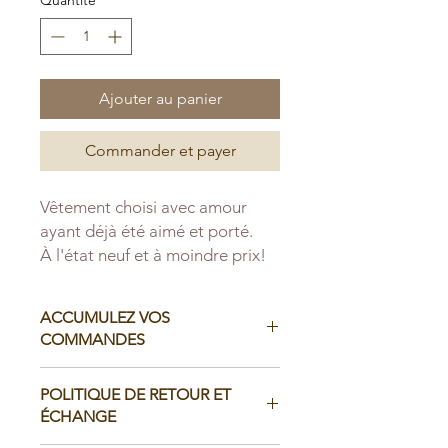
Ajouter au panier
Commander et payer
Vêtement choisi avec amour
ayant déjà été aimé et porté.
À l'état neuf et à moindre prix!
ACCUMULEZ VOS
COMMANDES
Il est possible d'accumuler vos
POLITIQUE DE RETOUR ET
commandes avant de faire livrer chez
ÉCHANGE
vous ou de la ramasser en boutique: