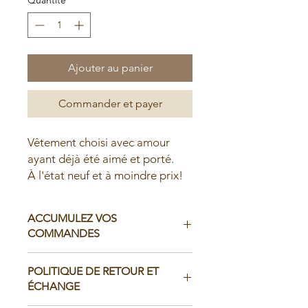
Ajouter au panier
Commander et payer
Vêtement choisi avec amour
ayant déjà été aimé et porté.
À l'état neuf et à moindre prix!
ACCUMULEZ VOS
COMMANDES
Il est possible d'accumuler vos
POLITIQUE DE RETOUR ET
commandes avant de faire livrer chez
ÉCHANGE
vous ou de la ramasser en boutique: