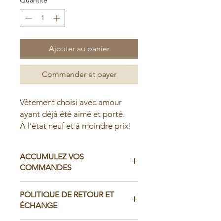
Ajouter au panier
Commander et payer
Vêtement choisi avec amour
ayant déjà été aimé et porté.
À l’état neuf et à moindre prix!
ACCUMULEZ VOS
COMMANDES
Il est possible d'accumuler vos
POLITIQUE DE RETOUR ET
commandes avant de faire livrer chez
ÉCHANGE
vous ou de la ramasser en boutique: