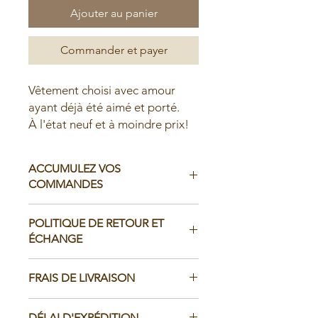
Ajouter au panier
Commander et payer
Vêtement choisi avec amour
ayant déjà été aimé et porté.
À l'état neuf et à moindre prix!
ACCUMULEZ VOS
COMMANDES
Il est possible d'accumuler vos
POLITIQUE DE RETOUR ET
commandes avant de faire livrer chez
ÉCHANGE
vous ou de la ramasser en boutique:
Nous n'acceptons pas les retours.
Dans votre panier au moment de
FRAIS DE LIVRAISON
Si une erreur s'est glissée dans votre
payer votre commande :
commande, vous devez nous
Canada:
contacter dans un délai de 48h
- Choisissez CUMUL dans le menu
DÉLAI D'EXPÉDITION