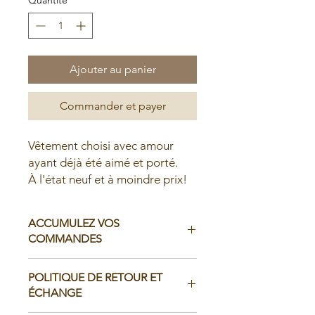
Ajouter au panier
Commander et payer
Vêtement choisi avec amour
ayant déjà été aimé et porté.
À l'état neuf et à moindre prix!
ACCUMULEZ VOS
COMMANDES
Il est possible d'accumuler vos
POLITIQUE DE RETOUR ET
commandes avant de faire livrer chez
ÉCHANGE
vous ou de la ramasser en boutique: