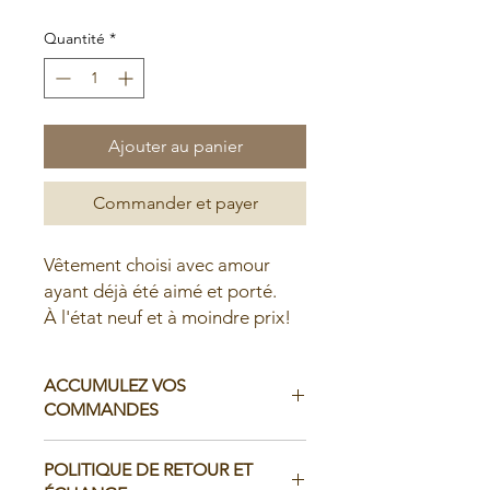
Quantité
*
Ajouter au panier
Commander et payer
Vêtement choisi avec amour
ayant déjà été aimé et porté.
À l'état neuf et à moindre prix!
ACCUMULEZ VOS
COMMANDES
Il est possible d'accumuler vos
POLITIQUE DE RETOUR ET
commandes avant de faire livrer chez