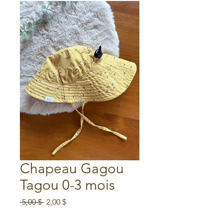
Chapeau Gagou
Tagou 0-3 mois
Prix
Prix
 5,00 $ 
2,00 $
original
promotionnel
Soldes d'été