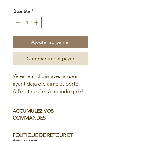
Quantité
*
Ajouter au panier
Commander et payer
Vêtement choisi avec amour
ayant déjà été aimé et porté.
À l'état neuf et à moindre prix!
ACCUMULEZ VOS
COMMANDES
Il est possible d'accumuler vos
POLITIQUE DE RETOUR ET
commandes avant de faire livrer chez