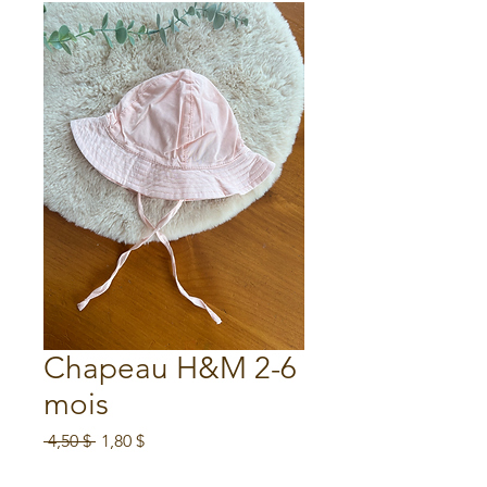
Chapeau H&M 2-6
mois
Prix
Prix
 4,50 $ 
1,80 $
original
promotionnel
Soldes d'été