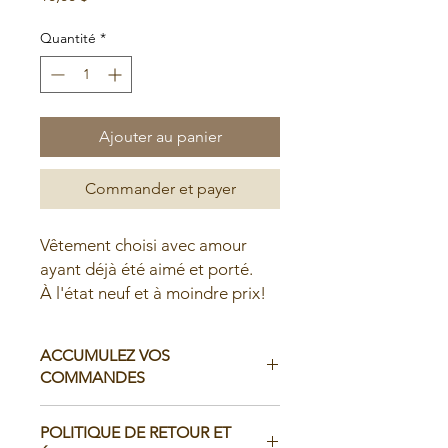
Quantité
*
Ajouter au panier
Commander et payer
Vêtement choisi avec amour
ayant déjà été aimé et porté.
À l'état neuf et à moindre prix!
ACCUMULEZ VOS
COMMANDES
Il est possible d'accumuler vos
POLITIQUE DE RETOUR ET
commandes avant de faire livrer chez