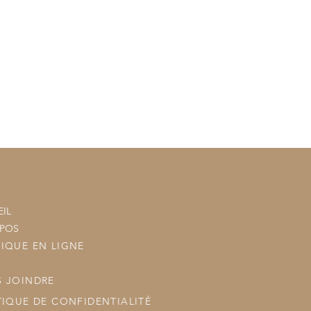
tre commande à vos commandes
ous les posterons.
IL
OPOS
IQUE EN LIGNE
 JOINDRE
TIQUE DE CONFIDENTIALITÉ