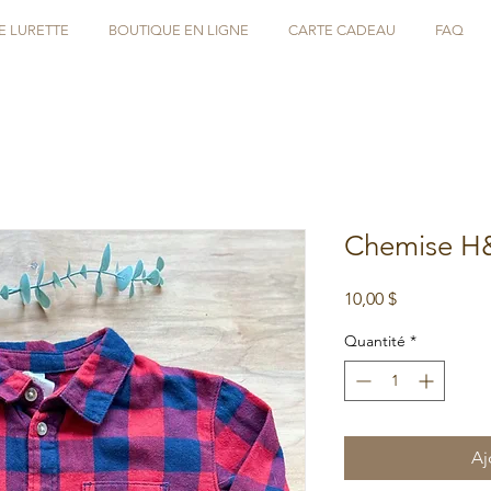
E LURETTE
BOUTIQUE EN LIGNE
CARTE CADEAU
FAQ
Chemise H
Prix
10,00 $
Quantité
*
Aj