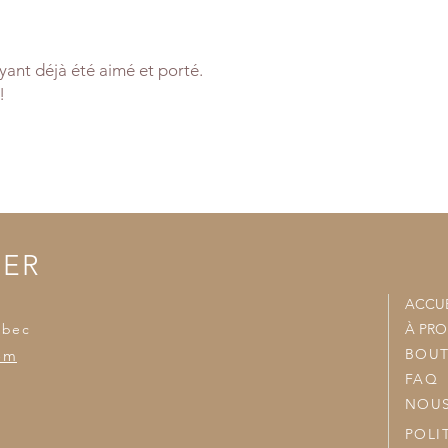
- Nous joindrons vo
accumulées et nous v
ant déjà été aimé et porté.
!
TER
ACCUE
ébec
À PR
BOUT
om
FAQ
NOUS
POLI