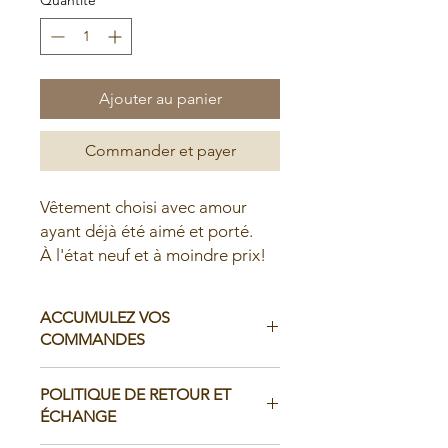
Ajouter au panier
Commander et payer
Vêtement choisi avec amour
ayant déjà été aimé et porté.
À l'état neuf et à moindre prix!
ACCUMULEZ VOS
COMMANDES
Il est possible d'accumuler vos
POLITIQUE DE RETOUR ET
commandes avant de faire livrer chez
ÉCHANGE
vous ou de la ramasser en boutique: