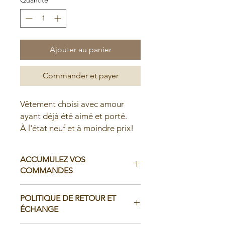
Ajouter au panier
Commander et payer
Vêtement choisi avec amour
ayant déjà été aimé et porté.
À l'état neuf et à moindre prix!
ACCUMULEZ VOS
COMMANDES
Il est possible d'accumuler vos
POLITIQUE DE RETOUR ET
commandes avant de faire livrer chez
ÉCHANGE
vous ou de la ramasser en boutique: