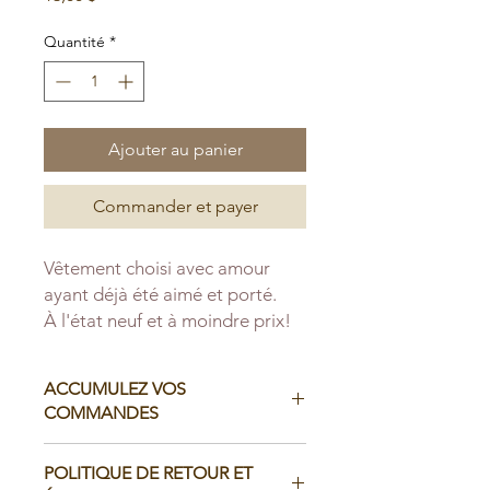
Quantité
*
Ajouter au panier
Commander et payer
Vêtement choisi avec amour
ayant déjà été aimé et porté.
À l'état neuf et à moindre prix!
ACCUMULEZ VOS
COMMANDES
Il est possible d'accumuler vos
POLITIQUE DE RETOUR ET
commandes avant de faire livrer chez