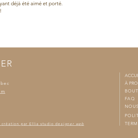
ant déjà été aimé et porté.
- Nous joindrons vo
accumulées et nous v
!
TER
ACCUE
ébec
À PR
BOUT
om
FAQ
NOUS
POLI
TERM
 création par Ellia studio de
signer web