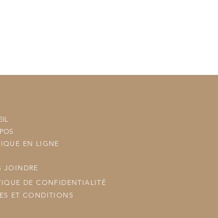
tre commande à vos commandes
ous les posterons.
IL
OPOS
IQUE EN LIGNE
 JOINDRE
TIQUE DE CONFIDENTIALITÉ
ES ET CONDITIONS