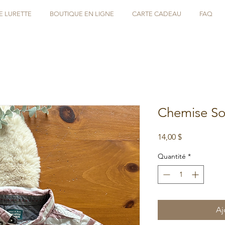
E LURETTE
BOUTIQUE EN LIGNE
CARTE CADEAU
FAQ
Chemise Sou
Prix
14,00 $
Quantité
*
Aj