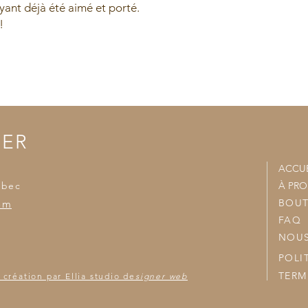
ant déjà été aimé et porté.
- Nous joindrons vo
accumulées et nous v
!
TER
ACCUE
ébec
À PR
BOUT
om
FAQ
NOUS
POLI
TERM
 création par Ellia studio de
signer web