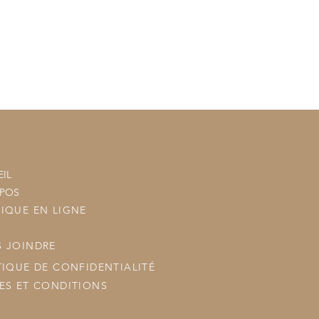
tre commande à vos commandes
ous les posterons.
IL
OPOS
IQUE EN LIGNE
 JOINDRE
TIQUE DE CONFIDENTIALITÉ
ES ET CONDITIONS