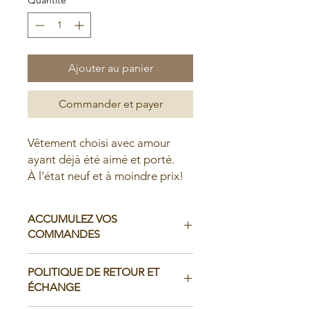
Ajouter au panier
Commander et payer
Vêtement choisi avec amour
ayant déjà été aimé et porté.
À l’état neuf et à moindre prix!
ACCUMULEZ VOS
COMMANDES
Il est possible d'accumuler vos
POLITIQUE DE RETOUR ET
commandes avant de faire livrer chez
ÉCHANGE
vous ou de la ramasser en boutique: