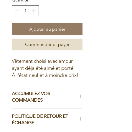
Ajouter au panier
Commander et payer
Vêtement choisi avec amour
ayant déjà été aimé et porté.
À l'état neuf et à moindre prix!
ACCUMULEZ VOS
COMMANDES
Il est possible d'accumuler vos
POLITIQUE DE RETOUR ET
commandes avant de faire livrer chez
ÉCHANGE
vous ou de la ramasser en boutique: