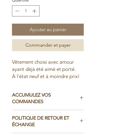
Ajouter au panier
Commander et payer
Vêtement choisi avec amour
ayant déjà été aimé et porté.
À l'état neuf et à moindre prix!
ACCUMULEZ VOS
COMMANDES
Il est possible d'accumuler vos
POLITIQUE DE RETOUR ET
commandes avant de faire livrer chez
ÉCHANGE
vous ou de la ramasser en boutique: