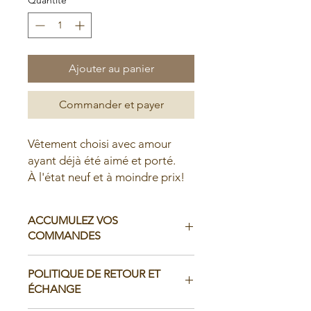
Ajouter au panier
Commander et payer
Vêtement choisi avec amour
ayant déjà été aimé et porté.
À l'état neuf et à moindre prix!
ACCUMULEZ VOS
COMMANDES
Il est possible d'accumuler vos
POLITIQUE DE RETOUR ET
commandes avant de faire livrer chez
ÉCHANGE
vous ou de la ramasser en boutique: