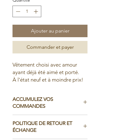
Ajouter au panier
Commander et payer
Vêtement choisi avec amour
ayant déjà été aimé et porté.
À l'état neuf et à moindre prix!
ACCUMULEZ VOS
COMMANDES
Il est possible d'accumuler vos
POLITIQUE DE RETOUR ET
commandes avant de faire livrer chez
ÉCHANGE
vous ou de la ramasser en boutique: