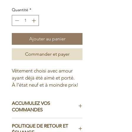
Quantité
*
Ajouter au panier
Commander et payer
Vêtement choisi avec amour
ayant déjà été aimé et porté.
À l’état neuf et à moindre prix!
ACCUMULEZ VOS
COMMANDES
Il est possible d'accumuler vos
POLITIQUE DE RETOUR ET
commandes avant de faire livrer chez