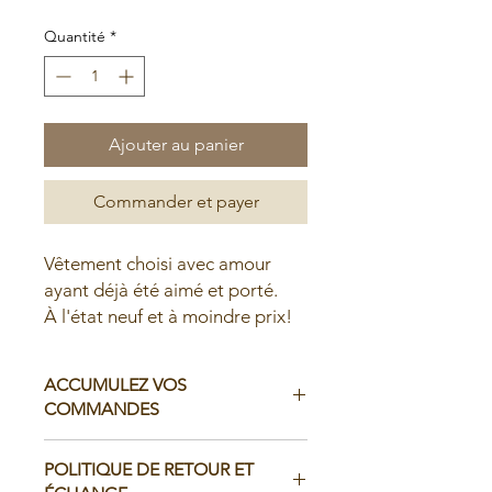
Quantité
*
Ajouter au panier
Commander et payer
Vêtement choisi avec amour
ayant déjà été aimé et porté.
À l'état neuf et à moindre prix!
ACCUMULEZ VOS
COMMANDES
Il est possible d'accumuler vos
POLITIQUE DE RETOUR ET
commandes avant de faire livrer chez