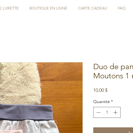
E LURETTE
BOUTIQUE EN LIGNE
CARTE CADEAU
FAQ
Duo de pant
Moutons 1 
Prix
10,00 $
Quantité
*