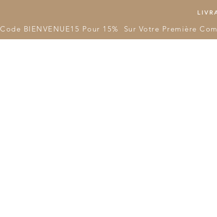
LIVRA
Code BIENVENUE15 Pour 15%  Sur Votre Première Co