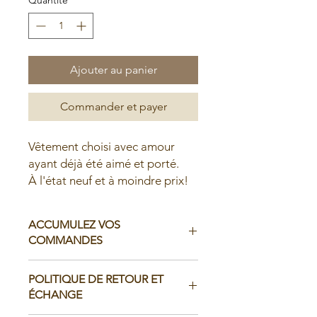
Ajouter au panier
Commander et payer
Vêtement choisi avec amour
ayant déjà été aimé et porté.
À l'état neuf et à moindre prix!
ACCUMULEZ VOS
COMMANDES
Il est possible d'accumuler vos
POLITIQUE DE RETOUR ET
commandes avant de faire livrer chez
ÉCHANGE
vous ou de la ramasser en boutique: