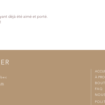
- Nous joindrons vo
accumulées et nous v
ant déjà été aimé et porté.
!
TER
ACCUE
ébec
À PR
BOUT
om
FAQ
NOUS
POLI