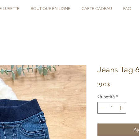
E LURETTE
BOUTIQUE EN LIGNE
CARTE CADEAU
FAQ
Jeans Tag 
Prix
9,00 $
Quantité
*
Aj