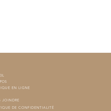
tre commande à vos commandes
ous les posterons.
IL
OPOS
IQUE EN LIGNE
 JOINDRE
TIQUE DE CONFIDENTIALITÉ