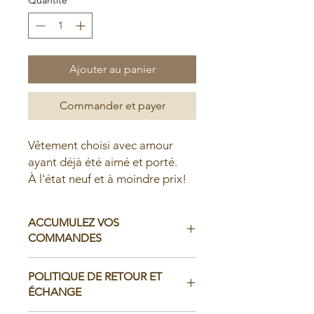
Ajouter au panier
Commander et payer
Vêtement choisi avec amour
ayant déjà été aimé et porté.
À l'état neuf et à moindre prix!
ACCUMULEZ VOS
COMMANDES
Il est possible d'accumuler vos
POLITIQUE DE RETOUR ET
commandes avant de faire livrer chez
ÉCHANGE
vous ou de la ramasser en boutique: