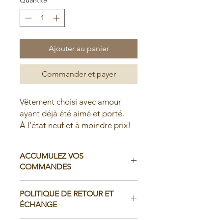
Ajouter au panier
Commander et payer
Vêtement choisi avec amour
ayant déjà été aimé et porté.
À l'état neuf et à moindre prix!
ACCUMULEZ VOS
COMMANDES
Il est possible d'accumuler vos
POLITIQUE DE RETOUR ET
commandes avant de faire livrer chez
ÉCHANGE
vous ou de la ramasser en boutique: