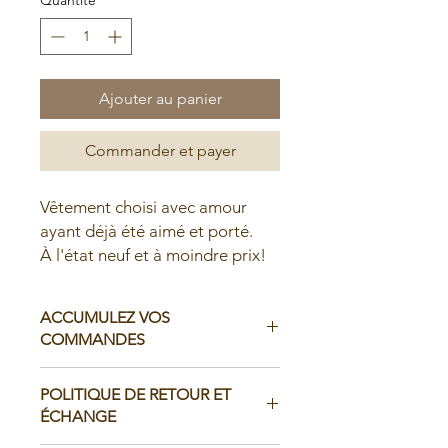
Ajouter au panier
Commander et payer
Vêtement choisi avec amour
ayant déjà été aimé et porté.
À l'état neuf et à moindre prix!
ACCUMULEZ VOS
COMMANDES
Il est possible d'accumuler vos
POLITIQUE DE RETOUR ET
commandes avant de faire livrer chez
ÉCHANGE
vous ou de la ramasser en boutique: