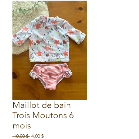
Maillot de bain
Trois Moutons 6
mois
Prix
Prix
 10,00 $ 
4,00 $