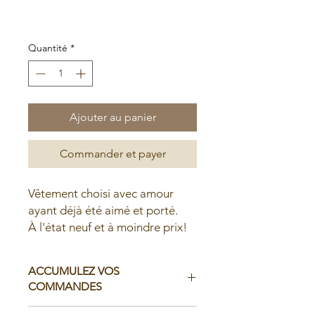
original
promotionnel
Soldes d'été
Quantité
*
Ajouter au panier
Commander et payer
Vêtement choisi avec amour
ayant déjà été aimé et porté.
À l'état neuf et à moindre prix!
ACCUMULEZ VOS
COMMANDES
Il est possible d'accumuler vos