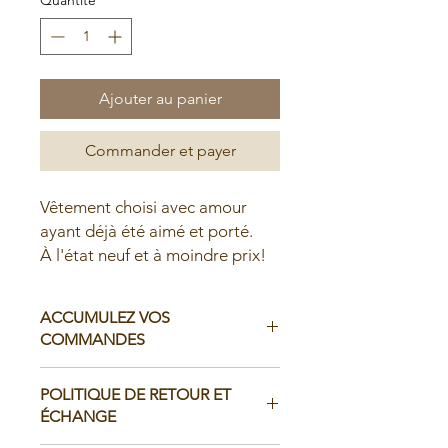
Ajouter au panier
Commander et payer
Vêtement choisi avec amour
ayant déjà été aimé et porté.
À l'état neuf et à moindre prix!
ACCUMULEZ VOS
COMMANDES
Il est possible d'accumuler vos
POLITIQUE DE RETOUR ET
commandes avant de faire livrer chez
ÉCHANGE
vous ou de la ramasser en boutique: