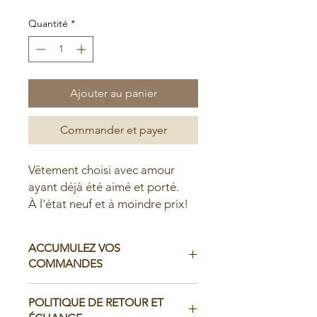
Quantité
*
Ajouter au panier
Commander et payer
Vêtement choisi avec amour
ayant déjà été aimé et porté.
À l'état neuf et à moindre prix!
ACCUMULEZ VOS
COMMANDES
Il est possible d'accumuler vos
POLITIQUE DE RETOUR ET
commandes avant de faire livrer chez