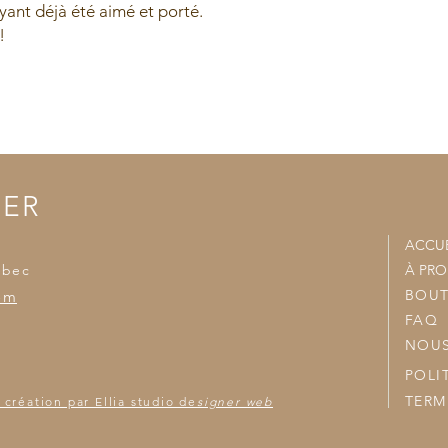
ant déjà été aimé et porté.
- Un frais de livaiso
!
- Nous joindrons vo
accumulées et nous v
TER
ACCUE
ébec
À PR
BOUT
om
FAQ
NOUS
POLI
TERM
 création par Ellia studio de
signer web