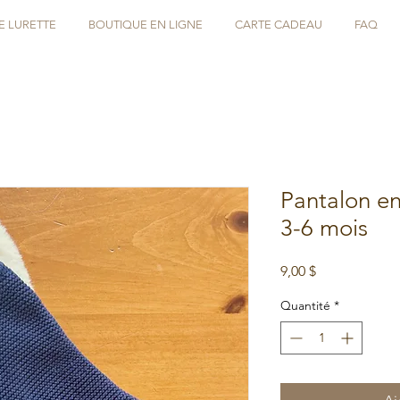
E LURETTE
BOUTIQUE EN LIGNE
CARTE CADEAU
FAQ
Pantalon e
3-6 mois
Prix
9,00 $
Quantité
*