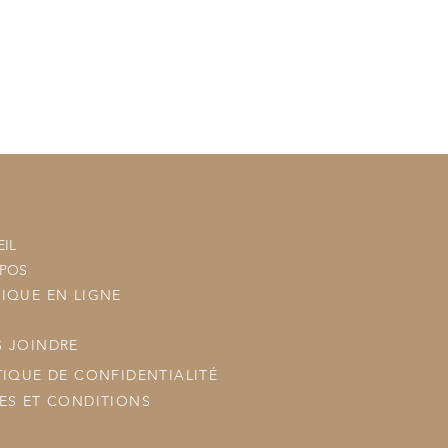
n sera ajouté à votre commande
tre commande à vos commandes
ous les posterons.
IL
OPOS
IQUE EN LIGNE
 JOINDRE
TIQUE DE CONFIDENTIALITÉ
ES ET CONDITIONS