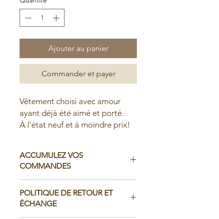
Ajouter au panier
Commander et payer
Vêtement choisi avec amour
ayant déjà été aimé et porté.
À l'état neuf et à moindre prix!
ACCUMULEZ VOS
COMMANDES
Il est possible d'accumuler vos
POLITIQUE DE RETOUR ET
commandes avant de faire livrer chez
ÉCHANGE
vous ou de la ramasser en boutique: