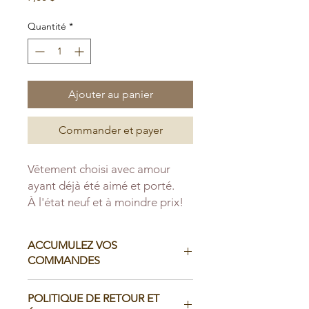
Quantité
*
Ajouter au panier
Commander et payer
Vêtement choisi avec amour
ayant déjà été aimé et porté.
À l'état neuf et à moindre prix!
ACCUMULEZ VOS
COMMANDES
Il est possible d'accumuler vos
POLITIQUE DE RETOUR ET
commandes avant de faire livrer chez