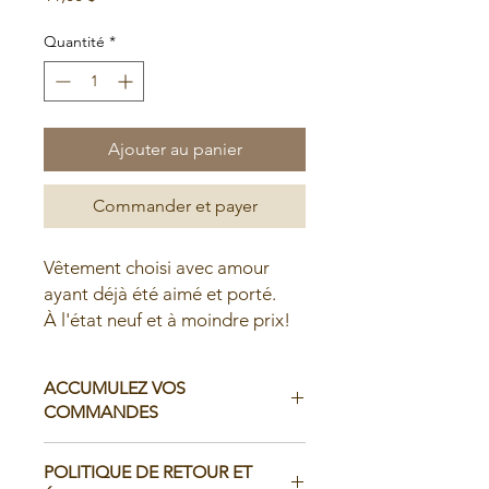
Quantité
*
Ajouter au panier
Commander et payer
Vêtement choisi avec amour
ayant déjà été aimé et porté.
À l'état neuf et à moindre prix!
ACCUMULEZ VOS
COMMANDES
Il est possible d'accumuler vos
POLITIQUE DE RETOUR ET
commandes avant de faire livrer chez