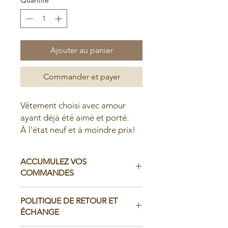
Ajouter au panier
Commander et payer
Vêtement choisi avec amour
ayant déjà été aimé et porté.
À l'état neuf et à moindre prix!
ACCUMULEZ VOS
COMMANDES
Il est possible d'accumuler vos
POLITIQUE DE RETOUR ET
commandes avant de faire livrer chez
ÉCHANGE
vous ou de la ramasser en boutique: