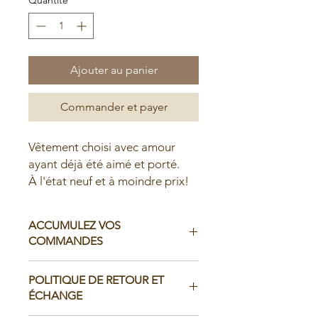
Ajouter au panier
Commander et payer
Vêtement choisi avec amour
ayant déjà été aimé et porté.
À l'état neuf et à moindre prix!
ACCUMULEZ VOS
COMMANDES
Il est possible d'accumuler vos
POLITIQUE DE RETOUR ET
commandes avant de faire livrer chez
ÉCHANGE
vous ou de la ramasser en boutique: