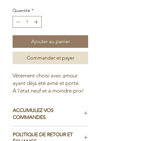
Quantité
*
Ajouter au panier
Commander et payer
Vêtement choisi avec amour
ayant déjà été aimé et porté.
À l'état neuf et à moindre prix!
ACCUMULEZ VOS
COMMANDES
Il est possible d'accumuler vos
POLITIQUE DE RETOUR ET
commandes avant de faire livrer chez